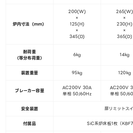
200(W)
265(W)
×
×
炉内寸法（mm）
125(H)
230(H)
×
×
345(D)
365(D)
耐荷重
6kg
14kg
（等分布荷重）
装置重量
95kg
120kg
AC200V 30A
AC200V 
ブレーカー容量
単相 50/60Hz
単相 50/6
安全装置
扉リミットス
付属品
SiC系炉床板1枚（KB