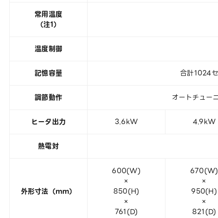
常用温度
（注1）
温度制御
記憶容量
合計1024
調節動作
オートチューニ
ヒータ出力
3.6kW
4.9kW
熱電対
600(W)
670(W
×
×
外形寸法（mm）
850(H)
950(H)
×
×
761(D)
821(D)