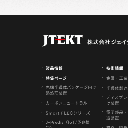
製品情報
技術情報
特集ページ
金属・工業
先端半導体パッケージ向け
半導体製造
熱処理装置
ディスプレ
カーボンニュートラル
け装置
電子部品・
Smart FLECシリーズ
造装置
J-Predis（IoT/予兆検