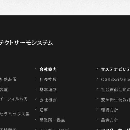
会社案内
サステナビリ
加熱装置
社長挨拶
CSRの取り組
装置
基本理念
社会貢献活動
イ・フィルム向
会社概要
安全衛生情報/
沿革
環境方針
セラミックス製
営業所・拠点
品質方針